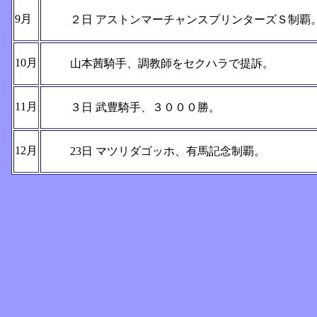
9月
２日 アストンマーチャンスプリンターズＳ制覇
10月
山本茜騎手、調教師をセクハラで提訴。
11月
３日 武豊騎手、３０００勝。
12月
23日 マツリダゴッホ、有馬記念制覇。