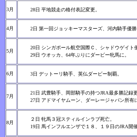
3月
28日 平地競走の格付表記変更。
4月
2日 第一回ジョッキーマスターズ、河内騎手優勝
20日 シンガポール航空国際Ｃ、シャドウゲイト
5月
29日 ウオッカ、64年ぶりにダービー牝馬に。
6月
3日 デットーリ騎手、英仏ダービー制覇。
21日 武豊騎手、岡部騎手の持つJRA最多勝記録
7月
27日 アドマイヤムーン、ダーレージャパン所有
２日 牝馬３冠スティルインラブ死亡。
8月
19日 馬インフルエンザで１８、１９日のJRA開